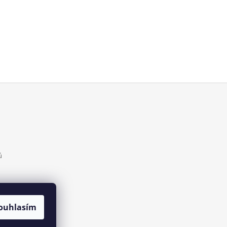
ů
ouhlasím