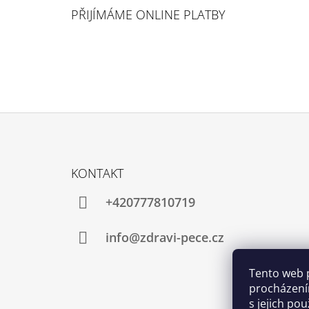
PŘIJÍMÁME ONLINE PLATBY
Z
Á
KONTAKT
P
A
+420777810719
T
Í
info@zdravi-pece.cz
Tento web 
procházení
s jejich po