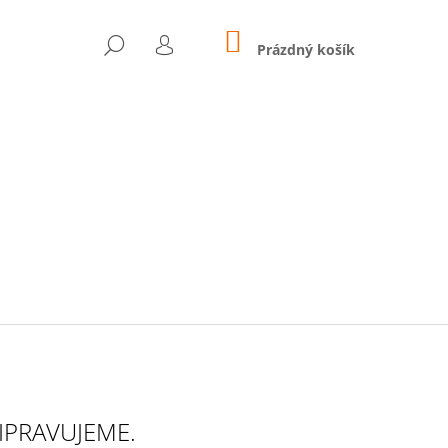
NÁKUPNÍ
HLEDAT
KOŠÍK
Prázdný košík
PŘIHLÁŠENÍ
IPRAVUJEME.