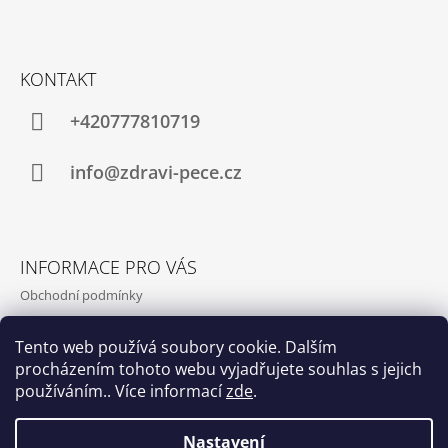
A
Z
J
Á
Í
KONTAKT
P
T
A
+420777810719
?
T
Í
info@zdravi-pece.cz
HLEDAT
INFORMACE PRO VÁS
Obchodní podmínky
Podmínky ochrany osobních údajů
Tento web používá soubory cookie. Dalším
Kontakty
procházením tohoto webu vyjadřujete souhlas s jejich
Napište nám
používáním.. Více informací
zde
.
Nastavení